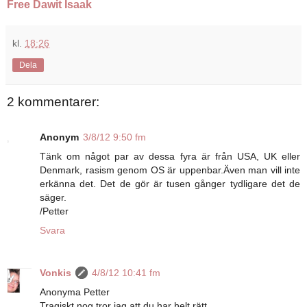
Free Dawit Isaak
kl.
18:26
Dela
2 kommentarer:
Anonym
3/8/12 9:50 fm
Tänk om något par av dessa fyra är från USA, UK eller
Denmark, rasism genom OS är uppenbar.Även man vill inte
erkänna det. Det de gör är tusen gånger tydligare det de
säger.
/Petter
Svara
Vonkis
4/8/12 10:41 fm
Anonyma Petter
Tragiskt nog tror jag att du har helt rätt.