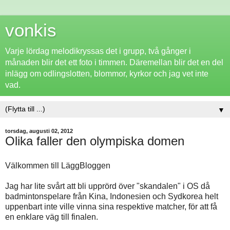
vonkis
Varje lördag melodikryssas det i grupp, två gånger i
månaden blir det ett foto i timmen. Däremellan blir det en del
inlägg om odlingslotten, blommor, kyrkor och jag vet inte
vad.
▼
torsdag, augusti 02, 2012
Olika faller den olympiska domen
Välkommen till LäggBloggen
Jag har lite svårt att bli upprörd över "skandalen" i OS då
badmintonspelare från Kina, Indonesien och Sydkorea helt
uppenbart inte ville vinna sina respektive matcher, för att få
en enklare väg till finalen.