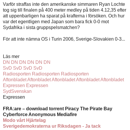
Varför straffas inte den amerikanske simmaren Ryan Lochte
tog sig till finalen på 400 meter medley på tiden 4.12,35 efter
att uppenbarligen ha sparat på krafterna i försöken. Och hur
var det egentligen med Japan som bara fick 0-0 mot
Sydafrika i sista gruppspelsmatchen?
För att inte nämna OS i Turin 2006, Sverige-Slovakien 0-3...
Läs mer
DN
DN
DN
DN
DN
DN
SvD
SvD
SvD
SvD
Radiosporten
Radiosporten
Radiosporten
Aftonbladet
Aftonbladet
Aftonbladet
Aftonbladet
Aftonbladet
Expressen
Expressen
SydSvenskan
Expressen
FRA:are
– download torrent Piracy The Pirate Bay
Cyberforce Anonymous Mediafire
Modo vårt Hjärtelag
Sverigedemokraterna ur Riksdagen - Ja tack