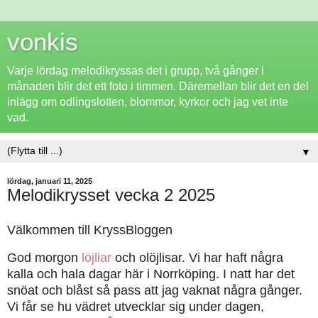
vonkis
Varje lördag melodikryssas det i grupp, två gånger i
månaden blir det ett foto i timmen. Däremellan blir det en del
inlägg om odlingslotten, blommor, kyrkor och jag vet inte
vad.
▼
lördag, januari 11, 2025
Melodikrysset vecka 2 2025
Välkommen till KryssBloggen
God morgon
löjliar
och olöjlisar. Vi har haft några
kalla och hala dagar här i Norrköping. I natt har det
snöat och blåst så pass att jag vaknat några gånger.
Vi får se hu vädret utvecklar sig under dagen,