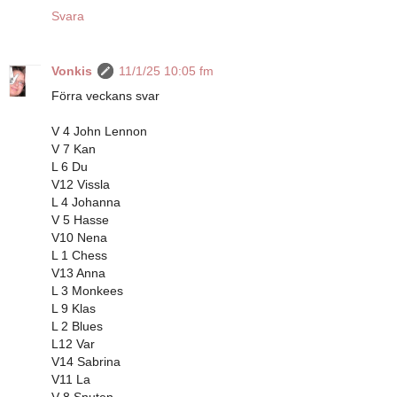
Svara
Vonkis
11/1/25 10:05 fm
Förra veckans svar
V 4 John Lennon
V 7 Kan
L 6 Du
V12 Vissla
L 4 Johanna
V 5 Hasse
V10 Nena
L 1 Chess
V13 Anna
L 3 Monkees
L 9 Klas
L 2 Blues
L12 Var
V14 Sabrina
V11 La