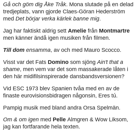
Gå och göm dig Åke Tråk
. Mona slutade på en delad
tredjeplats, vann gjorde Claes-Göran Hederström
med
Det börjar verka kärlek banne mig
.
Jag har faktiskt aldrig sett
Amelie
från
Montmartre
men känner ändå igen musiken från filmen.
Till dom
ensamma
, av och med Mauro Scocco.
Visst var det Fats
Domino
som sjöng
Ain't that a
shame
, men vem var det som massakerade låten i
den här midifilsinspirerade dansbandsversionen?
Vid ESC 1973 blev Spanien tvåa med en av de
finaste eurovisionsbidragen någonsin, Eres tú.
Pampig musik med bland andra Orsa Spelmän.
Om & om igen
med
Pelle
Almgren & Wow Liksom,
jag kan fortfarande hela texten.