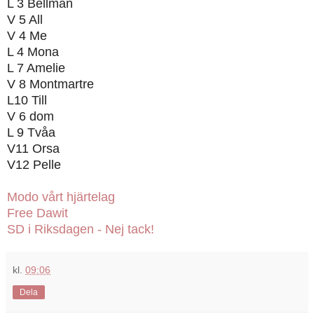
L 3 Bellman
V 5 All
V 4 Me
L 4 Mona
L 7 Amelie
V 8 Montmartre
L10 Till
V 6 dom
L 9 Tvåa
V11 Orsa
V12 Pelle
Modo vårt hjärtelag
Free Dawit
SD i Riksdagen - Nej tack!
kl.
09:06
Dela