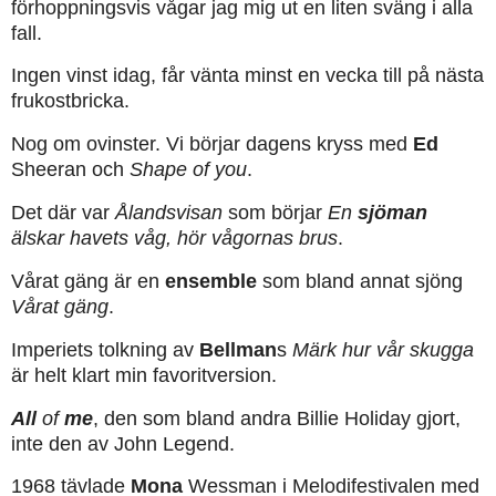
förhoppningsvis vågar jag mig ut en liten sväng i alla
fall.
Ingen vinst idag, får vänta minst en vecka till på nästa
frukostbricka.
Nog om ovinster. Vi börjar dagens kryss med
Ed
Sheeran och
Shape of you
.
Det där var
Ålandsvisan
som börjar
En
sjöman
älskar havets våg, hör vågornas brus
.
Vårat gäng är en
ensemble
som bland annat sjöng
Vårat gäng
.
Imperiets tolkning av
Bellman
s
Märk hur vår skugga
är helt klart min favoritversion.
All
of
me
, den som bland andra Billie Holiday gjort,
inte den av John Legend.
1968 tävlade
Mona
Wessman i Melodifestivalen med