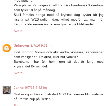
med Malena.
Våra planer för helgen är att fira våra barnbarn i Sollentuna
som fyller 18 år på måndag.
Skall försöka hänga med på krysset idag, tyvärr får jag
lyssna på WEB-radion idag, vilket medför att man hör
frågorna lite senare än de som lyssnar på FM-bandet.
Svara
Unknown
9/7/16 9:31 fm
God morgon Vonkis och alla andra kryssare, kanonväder
som vanligt här i Dalarna, eller hur Vonkis?
Barnbarnen har åkt hem igen så det är lungt med
kryssandet för min del.
Svara
Janne
9/7/16 9:42 fm
God morgon från ett halvklart GBG.Det kanske blir finalerna
på Partille cup på Heden.
Svara