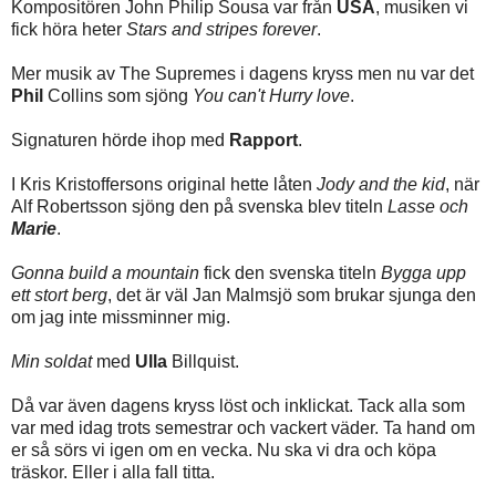
Kompositören John Philip Sousa var från
USA
, musiken vi
fick höra heter
Stars and stripes forever
.
Mer musik av The Supremes i dagens kryss men nu var det
Phil
Collins som sjöng
You can't Hurry love
.
Signaturen hörde ihop med
Rapport
.
I Kris Kristoffersons original hette låten
Jody and the kid
, när
Alf Robertsson sjöng den på svenska blev titeln
Lasse och
Marie
.
Gonna build a mountain
fick den svenska titeln
Bygga upp
ett stort berg
, det är väl Jan Malmsjö som brukar sjunga den
om jag inte missminner mig.
Min soldat
med
Ulla
Billquist.
Då var även dagens kryss löst och inklickat. Tack alla som
var med idag trots semestrar och vackert väder. Ta hand om
er så sörs vi igen om en vecka. Nu ska vi dra och köpa
träskor. Eller i alla fall titta.