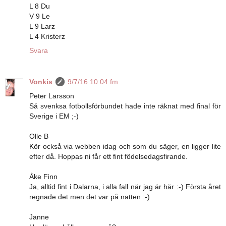
L 8 Du
V 9 Le
L 9 Larz
L 4 Kristerz
Svara
Vonkis
9/7/16 10:04 fm
Peter Larsson
Så svenksa fotbollsförbundet hade inte räknat med final för
Sverige i EM ;-)
Olle B
Kör också via webben idag och som du säger, en ligger lite
efter då. Hoppas ni får ett fint födelsedagsfirande.
Åke Finn
Ja, alltid fint i Dalarna, i alla fall när jag är här :-) Första året
regnade det men det var på natten :-)
Janne