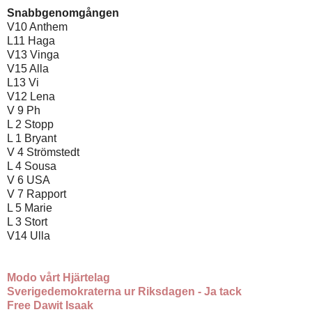
Snabbgenomgången
V10 Anthem
L11 Haga
V13 Vinga
V15 Alla
L13 Vi
V12 Lena
V 9 Ph
L 2 Stopp
L 1 Bryant
V 4 Strömstedt
L 4 Sousa
V 6 USA
V 7 Rapport
L 5 Marie
L 3 Stort
V14 Ulla
Modo vårt Hjärtelag
Sverigedemokraterna ur Riksdagen - Ja tack
Free Dawit Isaak