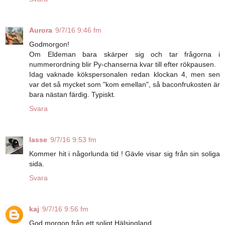
Aurora
9/7/16 9:46 fm
Godmorgon!
Om Eldeman bara skärper sig och tar frågorna i
nummerordning blir Py-chanserna kvar till efter rökpausen.
Idag vaknade kökspersonalen redan klockan 4, men sen
var det så mycket som "kom emellan", så baconfrukosten är
bara nästan färdig. Typiskt.
Svara
lasse
9/7/16 9:53 fm
Kommer hit i någorlunda tid ! Gävle visar sig från sin soliga
sida.
Svara
kaj
9/7/16 9:56 fm
God morgon från ett soligt Hälsingland.