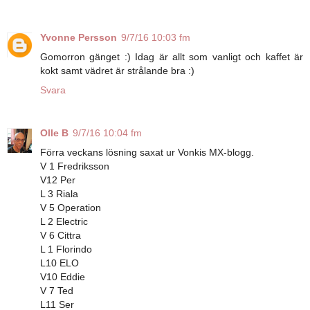
Yvonne Persson
9/7/16 10:03 fm
Gomorron gänget :) Idag är allt som vanligt och kaffet är
kokt samt vädret är strålande bra :)
Svara
Olle B
9/7/16 10:04 fm
Förra veckans lösning saxat ur Vonkis MX-blogg.
V 1 Fredriksson
V12 Per
L 3 Riala
V 5 Operation
L 2 Electric
V 6 Cittra
L 1 Florindo
L10 ELO
V10 Eddie
V 7 Ted
L11 Ser