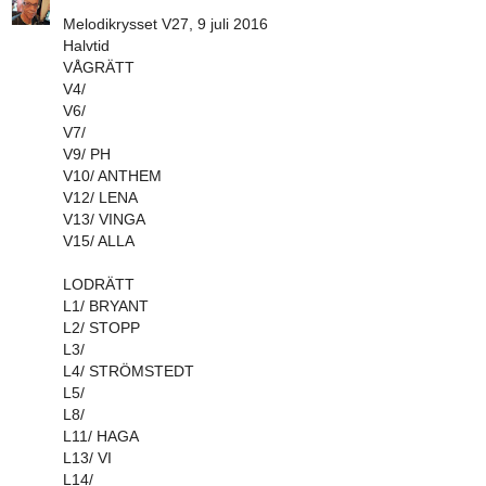
Melodikrysset V27, 9 juli 2016
Halvtid
VÅGRÄTT
V4/
V6/
V7/
V9/ PH
V10/ ANTHEM
V12/ LENA
V13/ VINGA
V15/ ALLA
LODRÄTT
L1/ BRYANT
L2/ STOPP
L3/
L4/ STRÖMSTEDT
L5/
L8/
L11/ HAGA
L13/ VI
L14/