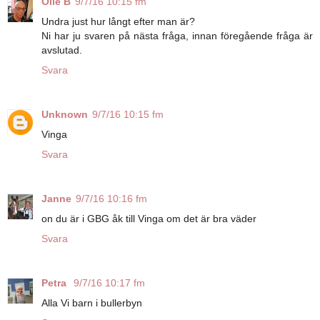
Olle B
9/7/16 10:15 fm
Undra just hur långt efter man är?
Ni har ju svaren på nästa fråga, innan föregående fråga är
avslutad.
Svara
Unknown
9/7/16 10:15 fm
Vinga
Svara
Janne
9/7/16 10:16 fm
on du är i GBG åk till Vinga om det är bra väder
Svara
Petra
9/7/16 10:17 fm
Alla Vi barn i bullerbyn