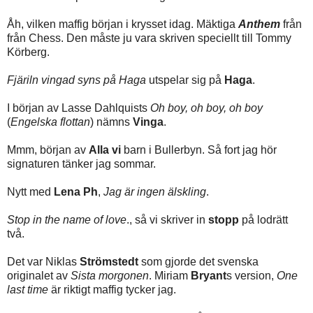
Åh, vilken maffig början i krysset idag. Mäktiga
Anthem
från
från Chess. Den måste ju vara skriven speciellt till Tommy
Körberg.
Fjäriln vingad syns på Haga
utspelar sig på
Haga
.
I början av Lasse Dahlquists
Oh boy, oh boy, oh boy
(
Engelska flottan
) nämns
Vinga
.
Mmm, början av
Alla vi
barn i Bullerbyn. Så fort jag hör
signaturen tänker jag sommar.
Nytt med
Lena Ph
,
Jag är ingen älskling
.
Stop in the name of love
., så vi skriver in
stopp
på lodrätt
två.
Det var Niklas
Strömstedt
som gjorde det svenska
originalet av
Sista morgonen
. Miriam
Bryant
s version,
One
last time
är riktigt maffig tycker jag.