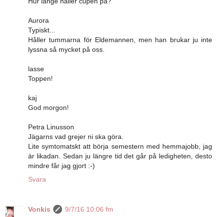
Hur länge håller cupen på?
Aurora
Typiskt...
Håller tummarna för Eldemannen, men han brukar ju inte
lyssna så mycket på oss.
lasse
Toppen!
kaj
God morgon!
Petra Linusson
Jägarns vad grejer ni ska göra.
Lite symtomatskt att börja semestern med hemmajobb, jag
är likadan. Sedan ju längre tid det går på ledigheten, desto
mindre får jag gjort :-)
Svara
Vonkis
9/7/16 10:06 fm