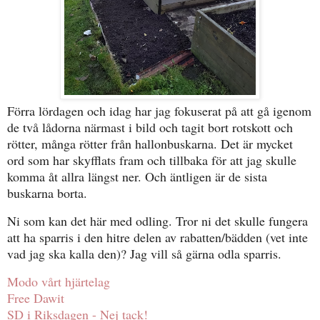
Förra lördagen och idag har jag fokuserat på att gå igenom
de två lådorna närmast i bild och tagit bort rotskott och
rötter, många rötter från hallonbuskarna. Det är mycket
ord som har skyfflats fram och tillbaka för att jag skulle
komma åt allra längst ner. Och äntligen är de sista
buskarna borta.
Ni som kan det här med odling. Tror ni det skulle fungera
att ha sparris i den hitre delen av rabatten/bädden (vet inte
vad jag ska kalla den)? Jag vill så gärna odla sparris.
Modo vårt hjärtelag
Free Dawit
SD i Riksdagen - Nej tack!