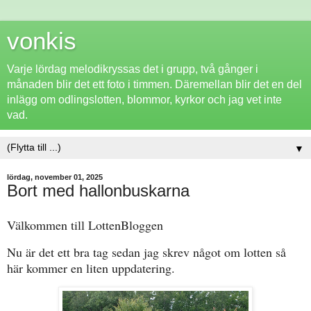
vonkis
Varje lördag melodikryssas det i grupp, två gånger i
månaden blir det ett foto i timmen. Däremellan blir det en del
inlägg om odlingslotten, blommor, kyrkor och jag vet inte
vad.
▼
lördag, november 01, 2025
Bort med hallonbuskarna
Välkommen till LottenBloggen
Nu är det ett bra tag sedan jag skrev något om lotten så
här kommer en liten uppdatering.