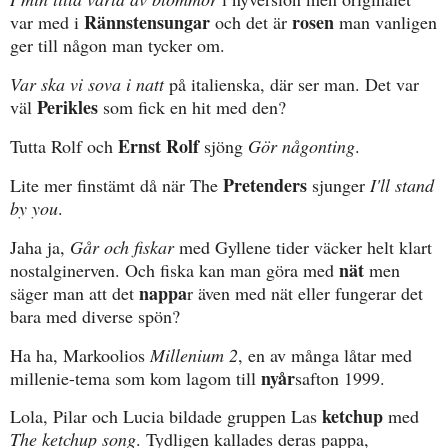
Rännstensungar
rosen
var med i
och det är
man vanligen
ger till någon man tycker om.
Var ska vi sova i natt
på italienska, där ser man. Det var
Perikles
väl
som fick en hit med den?
Ernst Rolf
Tutta Rolf och
sjöng
Gör någonting
.
Pretenders
Lite mer finstämt då när The
sjunger
I'll stand
by you
.
Jaha ja,
Går och fiskar
med Gyllene tider väcker helt klart
nät
nostalginerven. Och fiska kan man göra med
men
nappa
säger man att det
r även med nät eller fungerar det
bara med diverse spön?
Ha ha, Markoolios
Millenium 2
, en av många låtar med
nyår
millenie-tema som kom lagom till
safton 1999.
ketchup
Lola, Pilar och Lucia bildade gruppen Las
med
The ketchup song
. Tydligen kallades deras pappa,