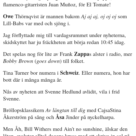
flamenco-gitarristen Juan Muñoz, för El Tomate!
Owe
Thörnqvist är mannen bakom
Aj aj aj, oj oj oj
som
Lill-Babs var med och sjöng i.
Jag förflyttade mig till vardagsrummet under nyheterna,
skidskyttet har ju fräckheten att börja redan 10:45 idag.
Zappa
Det spelas nog för lite av Frank
s alster i radio, mer
Bobby Brown
(
goes down
) till folket.
Schweiz
Tina Turner bor numera i
. Eller numera, hon har
bott där i många många år.
Nås av nyheten att Svenne Hedlund avlidit, vila i frid
Svenne.
Bröllopsklassikern
Av längtan till dig
med CajsaStina
Åsa
Åkerström på sång och
Jinder på nyckelharpa.
Men Åh, Bill Withers med Ain't no sunshine, älskar den
låten. avslutar alltså dagens kryss med att skriva in sol på