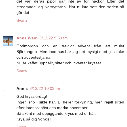
det var, deras pipor går inte av för hackor. Efter det
streamade jag Nattryttarna. Har ni inte sett den serien så
gör det.
Svara
Anna Wärn
3/12/22 9:59 fm
Godmorgon och en trevligt advent från ett mulet
Björkhagen. Men inomhus har jag det mysigt med ljusstake
och adventsstjärna.
Nu är kaffet upphällt, sitter och inväntar krysset..
Svara
Annis
3/12/22 10:03 fm
God krysslördag!
Ingen snö i sikte här. Ej heller förkylning, men rejält sliten
efter intensiv höst och mörka november.
Så skönt med uppiggande kryss med er här.
Krya på dig Vonkis!