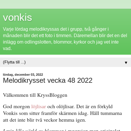
vonkis
Varje lördag melodikryssas det i grupp, två gånger i
månaden blir det ett foto i timmen. Däremellan blir det en del
inlägg om odlingslotten, blommor, kyrkor och jag vet inte
vad.
▼
lördag, december 03, 2022
Melodikrysset vecka 48 2022
Välkommen till KryssBloggen
God morgon
löjlisar
och olöjlisar. Det är en förkyld
Vonkis som sitter framför skärmen idag. Håll tummarna
att det inte blir två veckor hemma igen.
I min lilla värld av blommor
i nyversion men originalet