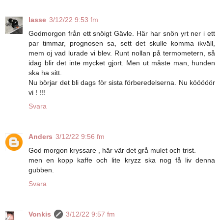
lasse
3/12/22 9:53 fm
Godmorgon från ett snöigt Gävle. Här har snön yrt ner i ett
par timmar, prognosen sa, sett det skulle komma ikväll,
mem oj vad lurade vi blev. Runt nollan på termometern, så
idag blir det inte mycket gjort. Men ut måste man, hunden
ska ha sitt.
Nu börjar det bli dags för sista förberedelserna. Nu kööööör
vi ! !!!
Svara
Anders
3/12/22 9:56 fm
God morgon kryssare , här vär det grå mulet och trist.
men en kopp kaffe och lite kryzz ska nog få liv denna
gubben.
Svara
Vonkis
3/12/22 9:57 fm