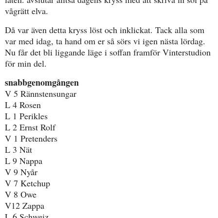
vågrätt elva.
Då var även detta kryss löst och inklickat. Tack alla som
var med idag, ta hand om er så sörs vi igen nästa lördag.
Nu får det bli liggande läge i soffan framför Vinterstudion
för min del.
snabbgenomgången
V 5 Rännstensungar
L 4 Rosen
L 1 Perikles
L 2 Ernst Rolf
V 1 Pretenders
L 3 Nät
L 9 Nappa
V 9 Nyår
V 7 Ketchup
V 8 Owe
V12 Zappa
L 6 Schweiz