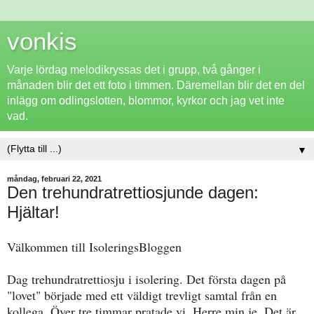
vonkis
Varje lördag melodikryssas det i grupp, två gånger i
månaden blir det ett foto i timmen. Däremellan blir det en del
inlägg om odlingslotten, blommor, kyrkor och jag vet inte
vad.
▼
måndag, februari 22, 2021
Den trehundratrettiosjunde dagen:
Hjältar!
Välkommen till IsoleringsBloggen
Dag trehundratrettiosju i isolering. Det första dagen på
"lovet" började med ett väldigt trevligt samtal från en
kollega. Över tre timmar pratade vi. Herre min je. Det är